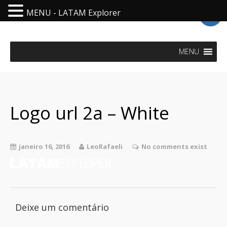
MENU - LATAM Explorer
LatAm Explorer - Visit Latin America
MENU
Logo url 2a – White
janeiro 16, 2016
LeoRafaeli
No comments exist
Deixe um comentário