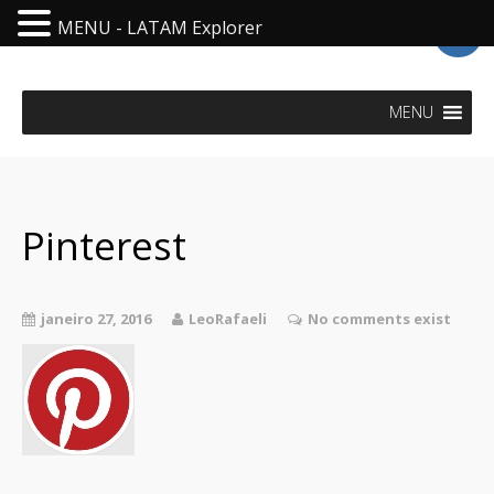
MENU - LATAM Explorer
LatAm Explorer - Visit Latin America
MENU
Pinterest
janeiro 27, 2016
LeoRafaeli
No comments exist