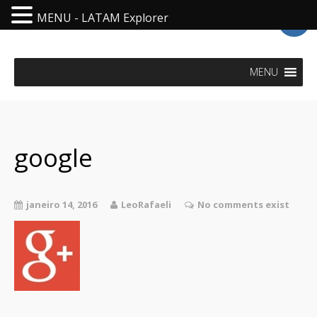
MENU - LATAM Explorer
LatAm Explorer - Visit Latin America
MENU
google
janeiro 14, 2016
LeoRafaeli
No comments exist