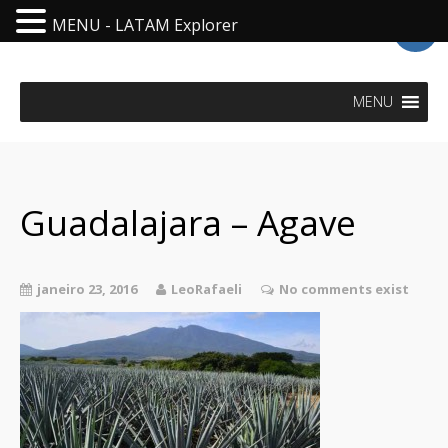
MENU - LATAM Explorer
LatAm Explorer - Visit Latin America
MENU
Guadalajara – Agave
janeiro 23, 2016
LeoRafaeli
No comments exist