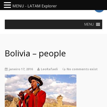
MENU - LATAM Explorer
LatAm Explorer - Visit Latin America
MENU
Bolivia – people
janeiro 17, 2016
LeoRafaeli
No comments exist