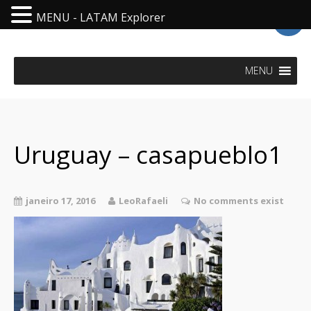
MENU - LATAM Explorer
LatAm Explorer - Visit Latin America
MENU
Uruguay – casapueblo1
janeiro 17, 2016
LeoRafaeli
No comments exist