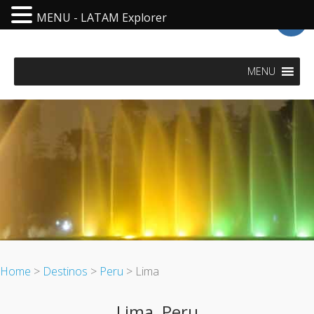
MENU - LATAM Explorer
LatAm Explorer - Visit Latin America
MENU
Home
>
Destinos
>
Peru
> Lima
Lima, Peru